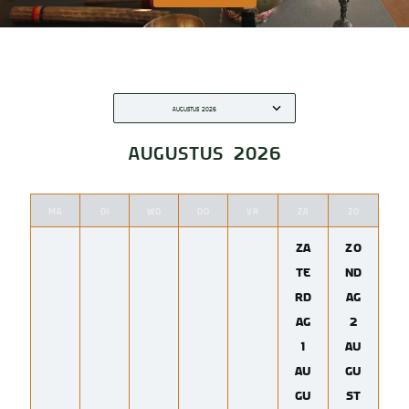
AUGUSTUS 2026
MA
DI
WO
DO
VR
ZA
ZO
ZA
ZO
TE
ND
RD
AG
AG
2
1
AU
AU
GU
GU
ST