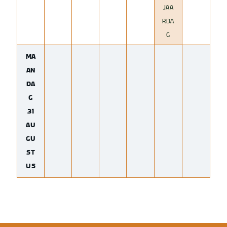
JAA
RDA
G
MA
AN
DA
G
31
AU
GU
ST
US