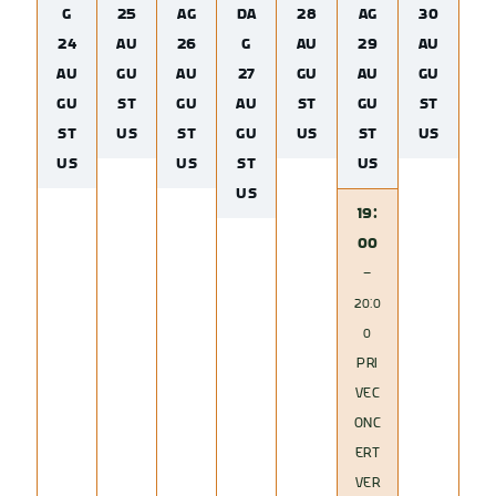
G
25
AG
DA
28
AG
30
24
AU
26
G
AU
29
AU
AU
GU
AU
27
GU
AU
GU
GU
ST
GU
AU
ST
GU
ST
ST
US
ST
GU
US
ST
US
US
US
ST
US
US
19:
00
–
20:0
0
PRI
VEC
ONC
ERT
VER