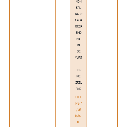
NDH
EALI
NG &
CACA
OCER
EMO
NIE
IN
DE
YURT
-
DOR
PJE
ZEEL
AND
HTT
PS:/
/W
WW.
DE-