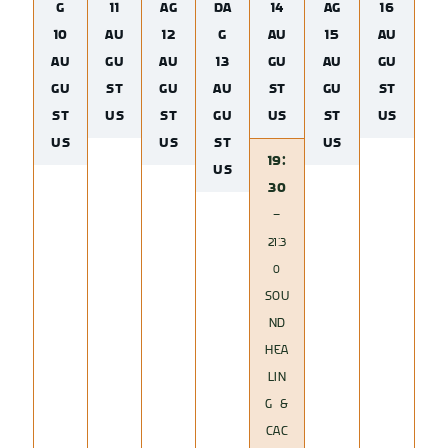
G
11
AG
DA
14
AG
16
10
AU
12
G
AU
15
AU
AU
GU
AU
13
GU
AU
GU
GU
ST
GU
AU
ST
GU
ST
ST
US
ST
GU
US
ST
US
US
US
ST
US
19:
US
30
–
21:3
0
SOU
ND
HEA
LIN
G &
CAC