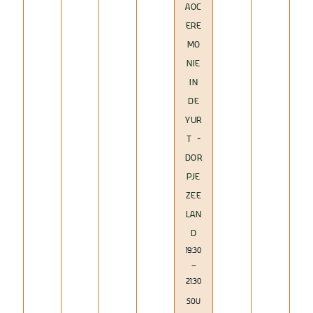
AOC
ERE
MO
NIE
IN
DE
YUR
T -
DOR
PJE
ZEE
LAN
D
19:30
–
21:30
SOU