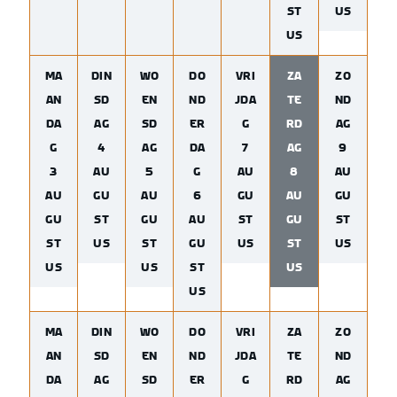
ST
US
US
MA
DIN
WO
DO
VRI
ZA
ZO
AN
SD
EN
ND
JDA
TE
ND
DA
AG
SD
ER
G
RD
AG
G
4
AG
DA
7
AG
9
3
AU
5
G
AU
8
AU
AU
GU
AU
6
GU
AU
GU
GU
ST
GU
AU
ST
GU
ST
ST
US
ST
GU
US
ST
US
US
US
ST
US
US
MA
DIN
WO
DO
VRI
ZA
ZO
AN
SD
EN
ND
JDA
TE
ND
DA
AG
SD
ER
G
RD
AG