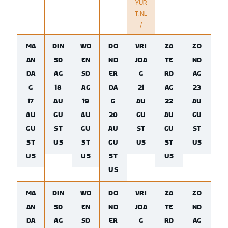
YUR
T.NL
/
MA
DIN
WO
DO
VRI
ZA
ZO
AN
SD
EN
ND
JDA
TE
ND
DA
AG
SD
ER
G
RD
AG
G
18
AG
DA
21
AG
23
17
AU
19
G
AU
22
AU
AU
GU
AU
20
GU
AU
GU
GU
ST
GU
AU
ST
GU
ST
ST
US
ST
GU
US
ST
US
US
US
ST
US
US
MA
DIN
WO
DO
VRI
ZA
ZO
AN
SD
EN
ND
JDA
TE
ND
DA
AG
SD
ER
G
RD
AG